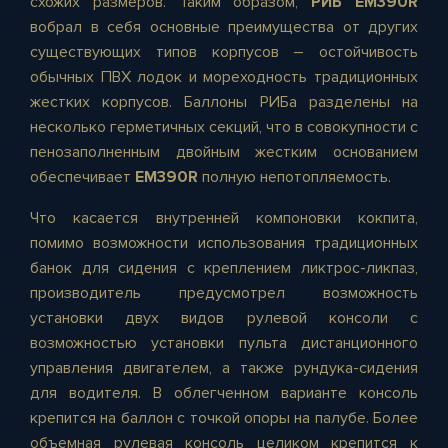
схожих размеров. Таким образом,
РИБ EM390R
вобрал в себя основные преимущества от других
существующих типов корпусов – остойчивость
обычных ПВХ лодок и мореходность традиционных
жестких корпусов. Баллоны РИБа разделены на
несколько герметичных секций, что в совокупности с
пенозаполненным двойным жестким основанием
обеспечивает
EM390R
полную непотопляемость.
Что касается внутренней компоновки кокпита,
помимо возможности использования традиционных
банок для сидения с креплением ликтрос-ликпаз,
производитель предусмотрел возможность
установки двух видов рулевой консоли с
возможностью установки пульта дистанционного
управления двигателем, а также рундука-сидения
для водителя. В облегченном варианте консоль
крепится на баллон с точкой опоры на палубе. Более
объемная рулевая консоль целиком крепится к