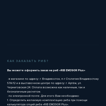
КАК ЗАКАЗАТЬ РИБ?
Вы можете оформить заказ на риб «RIB EM390R Plus»
· в магазине по адресу: г. Владивосток, п-т Столетия Владивостоку
57А/12 и в выставочном центре по адресу: г. Артём, ул.
Черниговская 24. Оплата возможна как наличным, так и
безналичным расчетом.
· по электронной почте. Для этого Вам необходимо:
1. Определить желаемую комплектацию риба при помощи
калькулятора опций риба «RIB EM390R Plus».