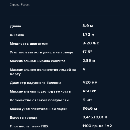
Страна: Россия
3.9 м
Длина
1.72 м
Ширина
8-20 л/с
Мощность двигателя
17.5º
Угол килеватости днища на транце
0,85 м
Максимальная ширина кокпита
4
Максимальное количество людей на
борту
420 мм
Диаметр надувного баллона
450 кг
Максимальная грузоподъемность
4 шт
Количество отсеков плавучести
86±6 кг
Масса укомплектованной лодки
0,415±0,01 м
Высота транца
1100 гр. на 1м2
Плотность ткани ПВХ