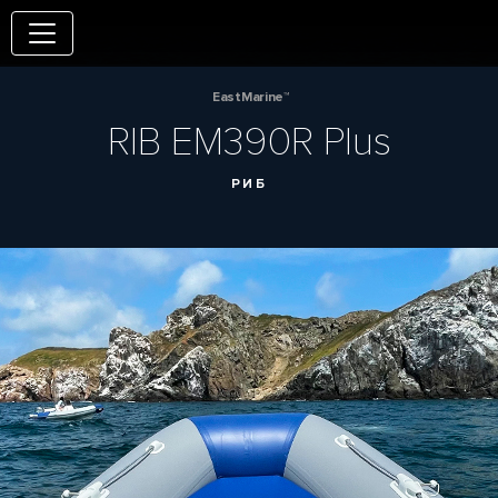
EastMarine™
RIB EM390R Plus
РИБ