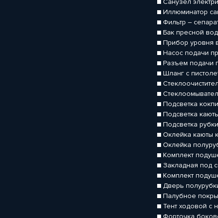
■ Санузел электр
■ Иллюминатор са
■ Фильтр – сепара
■ Бак пресной вод
■ Прибор уровня 
■ Насос подачи п
■ Разъем подачи 
■ Шланг с пистол
■ Стеклоочистите
■ Стеклоомывател
■ Подсветка кокпи
■ Подсветка кают
■ Подсветка рубк
■ Оклейка каюты 
■ Оклейка полуру
■ Комплект подуше
■ Закладная под 
■ Комплект подуш
■ Дверь полурубки
■ Палубное покры
■ Тент ходовой с
■ Форточка боков