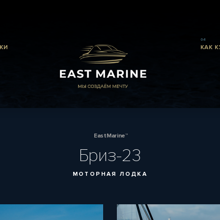
04
КИ
КАК К
EastMarine™
Бриз-23
МОТОРНАЯ ЛОДКА