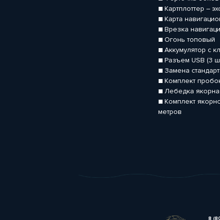
■ Картплоттер – э
■ Карта навигаци
■ Врезка навигац
■ Огонь топовый
■ Аккумулятор с к
■ Разъем USB (3 ш
■ Замена стандарт
■ Комплект пробо
■ Лебедка якорная
■ Комплект якорно
метров
8 (8