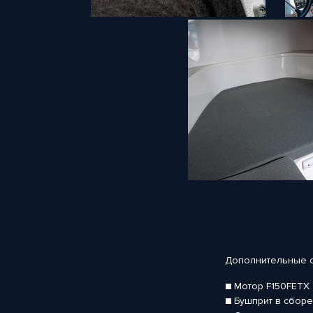
Дополнительные о
■ Мотор F150FETX
■ Бушприт в сбор