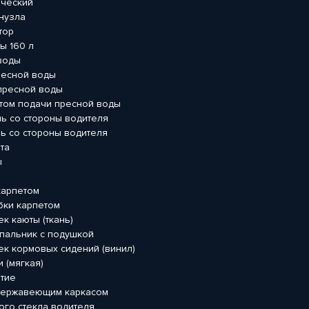
ический
нузла
тор
ы 160 л
воды
ресной воды
пресной воды
етом подачи пресной воды
ль со стороны водителя
ь со стороны водителя
та
ы
и
карпетом
бки карпетом
к каюты (ткань)
спальник с подушкой
ек кормовых сидений (винил)
 (мягкая)
тие
 нержавеющим каркасом
ого стекла водителя