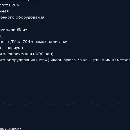
холот 62CV
онная
ионного оборудования
леммами 95 а/ч
т)
ного ДУ на 704 + замок зажигания
к аквариума
 электрическая (1000 ватт)
го оборудования (нерж.) Якорь Брюса 7.5 кг + цепь 8 мм 10 метров
00) 250-02-27